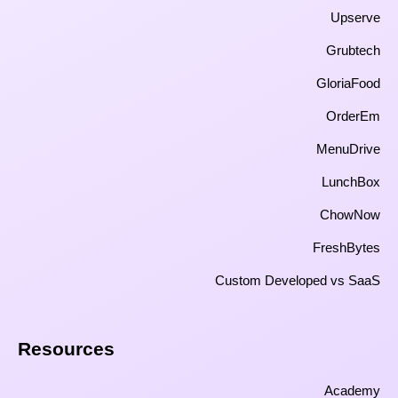
Upserve
Grubtech
GloriaFood
OrderEm
MenuDrive
LunchBox
ChowNow
FreshBytes
Custom Developed vs SaaS​
Resources​
Academy